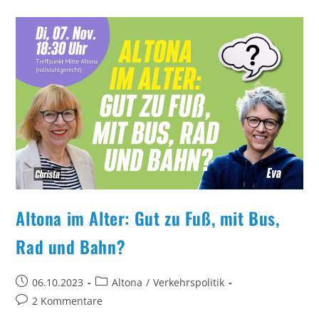
Grüne
Und
CDU
Für
Wiederaufnahme
Des
Personenverkehrs
Altona im Alter: Gut zu Fuß, mit Bus,
Rad und Bahn?
Beitrag
Beitrags-
06.10.2023
Altona
/
Verkehrspolitik
veröffentlicht:
Kategorie:
Beitrags-
2 Kommentare
Kommentare: