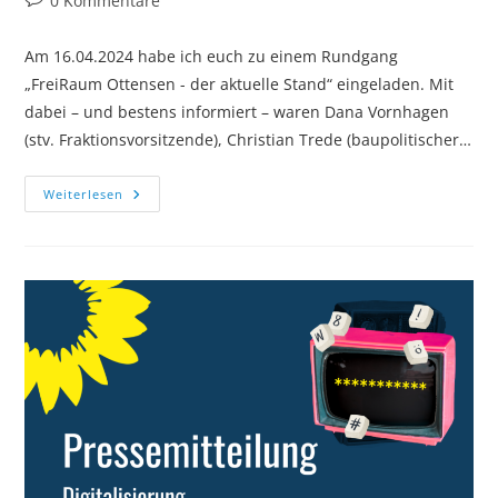
0 Kommentare
Kommentare:
Am 16.04.2024 habe ich euch zu einem Rundgang
„FreiRaum Ottensen - der aktuelle Stand“ eingeladen. Mit
dabei – und bestens informiert – waren Dana Vornhagen
(stv. Fraktionsvorsitzende), Christian Trede (baupolitischer…
Für
Weiterlesen
Euch
Zusammengefasst:
Der
Aktuelle
Stand
Zu
FreiRaum
Ottensen