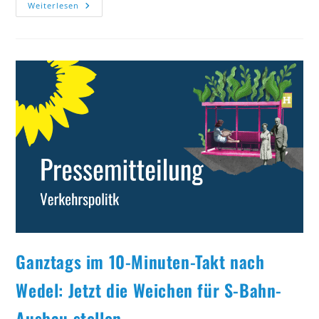
Vier-
Weiterlesen
Und
Marschlande:
Rot-
Grün
Macht
ÖPNV-
Anschluss
Durch
Anrufsammeltaxis
Auch
Digital
Zugänglich
Ganztags im 10-Minuten-Takt nach
Wedel: Jetzt die Weichen für S-Bahn-
Ausbau stellen