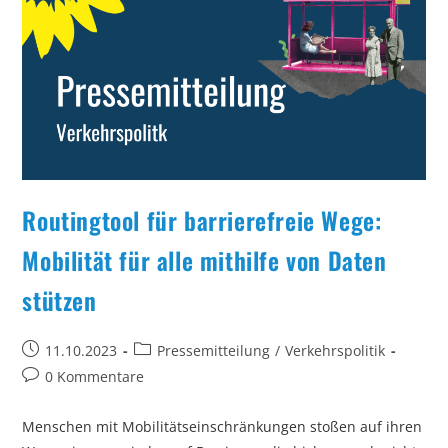
Der
Digitalen
Verwaltung
Ein
Routingtool für barrierefreie Wege:
Mobilität für alle mithilfe von Daten
stützen
Beitrag
Beitrags-
11.10.2023
Pressemitteilung
/
Verkehrspolitik
veröffentlicht:
Kategorie:
Beitrags-
0 Kommentare
Kommentare:
Menschen mit Mobilitätseinschränkungen stoßen auf ihren