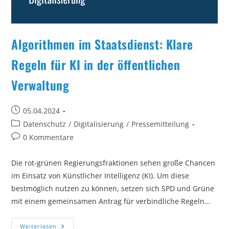
Algorithmen im Staatsdienst: Klare
Regeln für KI in der öffentlichen
Verwaltung
Beitrag
05.04.2024
veröffentlicht:
Beitrags-
Datenschutz
/
Digitalisierung
/
Pressemitteilung
Kategorie:
Beitrags-
0 Kommentare
Kommentare:
Die rot-grünen Regierungsfraktionen sehen große Chancen
im Einsatz von Künstlicher Intelligenz (KI). Um diese
bestmöglich nutzen zu können, setzen sich SPD und Grüne
mit einem gemeinsamen Antrag für verbindliche Regeln…
Algorithmen
Weiterlesen