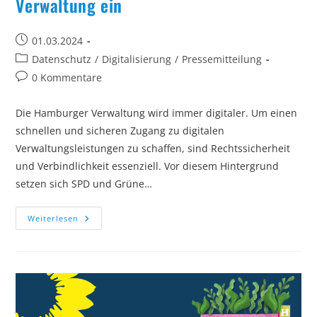
Verwaltung ein
Beitrag
01.03.2024
veröffentlicht:
Beitrags-
Datenschutz
/
Digitalisierung
/
Pressemitteilung
Kategorie:
Beitrags-
0 Kommentare
Kommentare:
Die Hamburger Verwaltung wird immer digitaler. Um einen
schnellen und sicheren Zugang zu digitalen
Verwaltungsleistungen zu schaffen, sind Rechtssicherheit
und Verbindlichkeit essenziell. Vor diesem Hintergrund
setzen sich SPD und Grüne…
Neues
Weiterlesen
E-
Government-
Gesetz:
Rot-
Grün
Setzt
Sich
Für
Stärkung