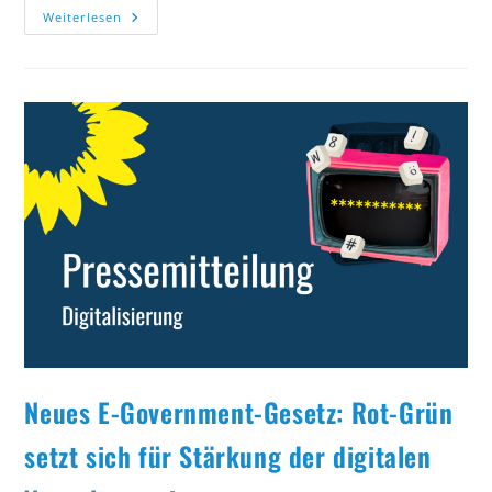
Highspeed
Weiterlesen
Beim
Netzausbau:
Hamburg
Auf
Dem
Weg
Zur
Gigabit-
City
Neues E-Government-Gesetz: Rot-Grün
setzt sich für Stärkung der digitalen