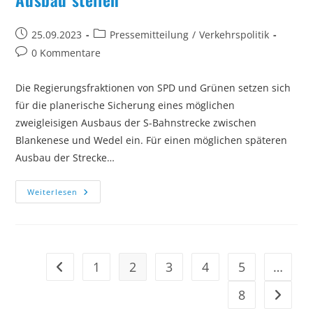
Beitrag
Beitrags-
25.09.2023
Pressemitteilung
/
Verkehrspolitik
veröffentlicht:
Kategorie:
Beitrags-
0 Kommentare
Kommentare:
Die Regierungsfraktionen von SPD und Grünen setzen sich
für die planerische Sicherung eines möglichen
zweigleisigen Ausbaus der S-Bahnstrecke zwischen
Blankenese und Wedel ein. Für einen möglichen späteren
Ausbau der Strecke…
Ganztags
Weiterlesen
Im
10-
Minuten-
Takt
Nach
Wedel:
Jetzt
1
2
3
4
5
…
Gehe zur vorherigen Seite
Die
Weichen
Für
8
Gehe zu
S-
Bahn-