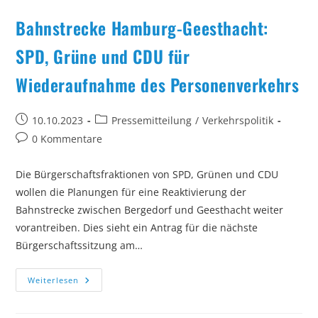
Bahnstrecke Hamburg-Geesthacht:
SPD, Grüne und CDU für
Wiederaufnahme des Personenverkehrs
Beitrag
Beitrags-
10.10.2023
Pressemitteilung
/
Verkehrspolitik
veröffentlicht:
Kategorie:
Beitrags-
0 Kommentare
Kommentare:
Die Bürgerschaftsfraktionen von SPD, Grünen und CDU
wollen die Planungen für eine Reaktivierung der
Bahnstrecke zwischen Bergedorf und Geesthacht weiter
vorantreiben. Dies sieht ein Antrag für die nächste
Bürgerschaftssitzung am…
Bahnstrecke
Weiterlesen
Hamburg-
Geesthacht:
SPD,