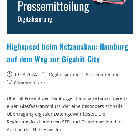
Highspeed beim Netzausbau: Hamburg
auf dem Weg zur Gigabit-City
Beitrag
Beitrags-
19.03.2024
Digitalisierung
/
Pressemitteilung
veröffentlicht:
Kategorie:
Beitrags-
0 Kommentare
Kommentare:
Über 50 Prozent der Hamburger Haushalte haben bereits
einen Glasfaseranschluss, der eine besonders schnelle
Übertragung digitaler Daten gewährleistet. Die
Regierungsfraktionen von SPD und Grünen wollen den
Ausbau des Netzes weiter…