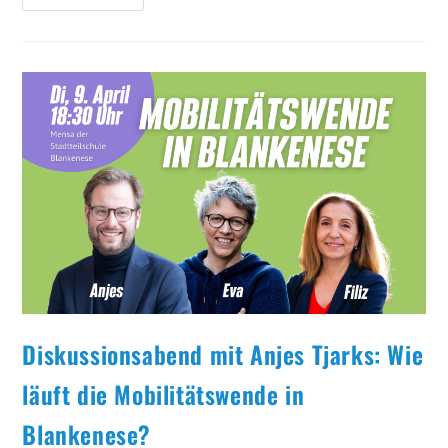
Im
Staatsdienst:
Klare
Regeln
Für
KI
In
Der
Öffentlichen
Verwaltung
Diskussionsabend mit Anjes Tjarks: Wie
läuft die Mobilitätswende in
Blankenese?