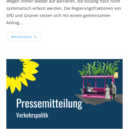
Wegen immer wieder auf Barrieren, die bislang noch nicht
systematisch erfasst werden. Die Regierungsfraktionen von
SPD und Grünen setzen sich mit einem gemeinsamen
Antrag…
Routingtool
Weiterlesen
Für
Barrierefreie
Wege:
Mobilität
Für
Alle
Mithilfe
Von
Daten
Stützen