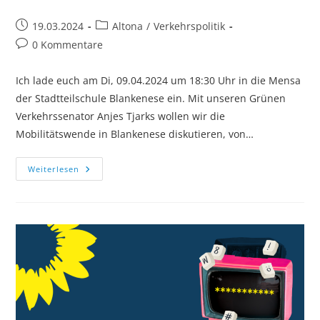
Beitrag
Beitrags-
19.03.2024
Altona
/
Verkehrspolitik
veröffentlicht:
Kategorie:
Beitrags-
0 Kommentare
Kommentare:
Ich lade euch am Di, 09.04.2024 um 18:30 Uhr in die Mensa
der Stadtteilschule Blankenese ein. Mit unseren Grünen
Verkehrssenator Anjes Tjarks wollen wir die
Mobilitätswende in Blankenese diskutieren, von…
Diskussionsabend
Weiterlesen
Mit
Anjes
Tjarks:
Wie
Läuft
Die
Mobilitätswende
In
Blankenese?