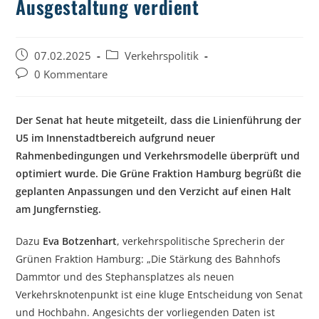
Ausgestaltung verdient
Beitrag
Beitrags-
07.02.2025
Verkehrspolitik
veröffentlicht:
Kategorie:
Beitrags-
0 Kommentare
Kommentare:
Der Senat hat heute mitgeteilt, dass die Linienführung der
U5 im Innenstadtbereich aufgrund neuer
Rahmenbedingungen und Verkehrsmodelle überprüft und
optimiert wurde. Die Grüne Fraktion Hamburg begrüßt die
geplanten Anpassungen und den Verzicht auf einen Halt
am Jungfernstieg.
Dazu
Eva Botzenhart
, verkehrspolitische Sprecherin der
Grünen Fraktion Hamburg: „Die Stärkung des Bahnhofs
Dammtor und des Stephansplatzes als neuen
Verkehrsknotenpunkt ist eine kluge Entscheidung von Senat
und Hochbahn. Angesichts der vorliegenden Daten ist