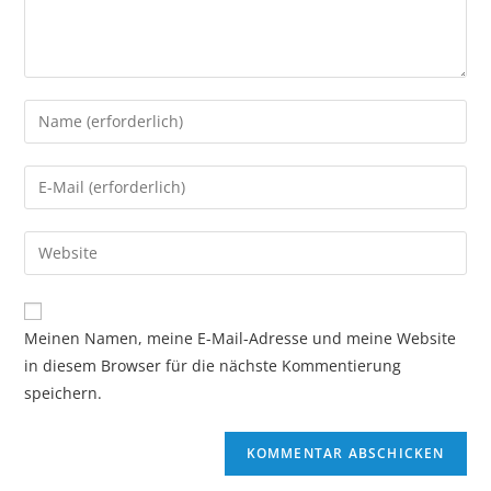
Geben
Sie
Ihren
Geben
Namen
Sie
oder
Ihre
Geben
Benutzernamen
E-
Sie
zum
Mail-
Ihre
Kommentieren
Adresse
Website-
ein
Meinen Namen, meine E-Mail-Adresse und meine Website
zum
URL
in diesem Browser für die nächste Kommentierung
Kommentieren
ein
speichern.
ein
(optional)