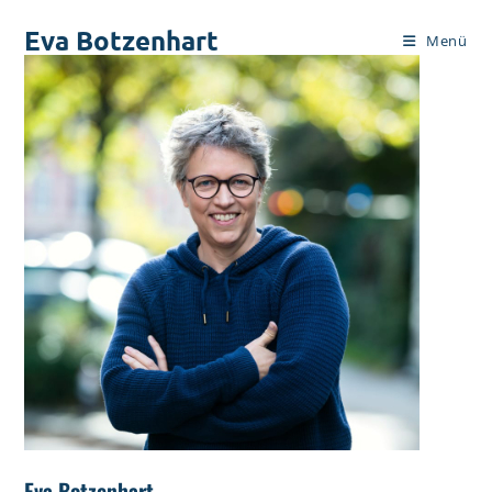
Zum
Eva Botzenhart
Inhalt
Menü
springen
Eva Botzenhart