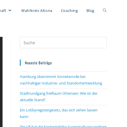
Website-
haft
Wahlkreis Altona
Coaching
Blog
Suche
umschalten
Neueste Beiträge
Hamburg übernimmt Vorreiterrolle bei
nachhaltiger Industrie- und Standortentwicklung
Stadtrundgang freiRaum Ottensen: Wie ist der
aktuelle Stand?
Ein Lobbyregistergesetz, das sich sehen lassen
kann
Die U5 hat die bestmögliche Ausgestaltung verdient