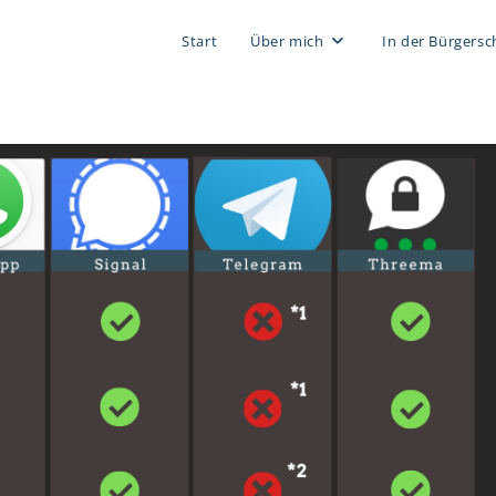
Start
Über mich
In der Bürgersc