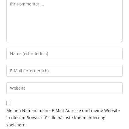
Kommentieren
Geben
Sie
Ihren
Geben
Namen
Sie
oder
Ihre
Geben
Benutzernamen
E-
Sie
zum
Mail-
Ihre
Kommentieren
Adresse
Website-
ein
Meinen Namen, meine E-Mail-Adresse und meine Website
zum
URL
in diesem Browser für die nächste Kommentierung
Kommentieren
ein
speichern.
ein
(optional)