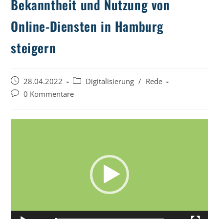
Bekanntheit und Nutzung von
Online-Diensten in Hamburg
steigern
Beitrag
Beitrags-
28.04.2022
Digitalisierung
/
Rede
veröffentlicht:
Kategorie:
Beitrags-
0 Kommentare
Kommentare:
Video-
Player