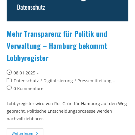
Mehr Transparenz für Politik und
Verwaltung – Hamburg bekommt
Lobbyregister
Beitrag
08.01.2025
veröffentlicht:
Beitrags-
Datenschutz
/
Digitalisierung
/
Pressemitteilung
Kategorie:
Beitrags-
0 Kommentare
Kommentare:
Lobbyregister wird von Rot-Grün für Hamburg auf den Weg
gebracht. Politische Entscheidungsprozesse werden
nachvollziehbarer.
Mehr
Weiterlesen