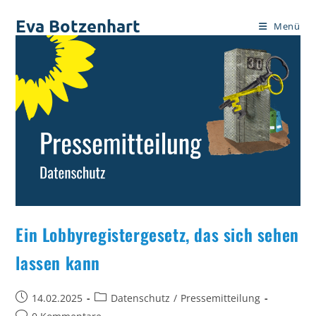
Zum
Eva Botzenhart
Inhalt
Menü
springen
Ein Lobbyregistergesetz, das sich sehen
lassen kann
Beitrag
Beitrags-
14.02.2025
Datenschutz
/
Pressemitteilung
veröffentlicht:
Kategorie:
Beitrags-