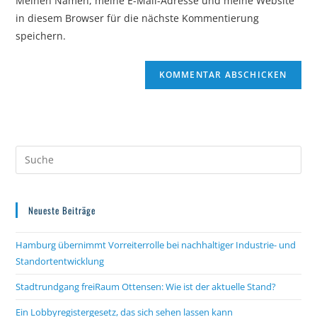
Meinen Namen, meine E-Mail-Adresse und meine Website
zum
URL
in diesem Browser für die nächste Kommentierung
Kommentieren
ein
speichern.
ein
(optional)
Neueste Beiträge
Hamburg übernimmt Vorreiterrolle bei nachhaltiger Industrie- und
Standortentwicklung
Stadtrundgang freiRaum Ottensen: Wie ist der aktuelle Stand?
Ein Lobbyregistergesetz, das sich sehen lassen kann